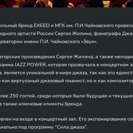
ильный бренд EXEED и МГК им. П.И.Чайковского провел
родного артиста России Сергея Жилина, фонографа Джа
рватории имени П.И. Чайковского «Звук».
торские произведения Сергея Жилина, а также мелодии
рамма JAZZ POWER, которая прозвучала в концертном з
 является уникальной в мире джаза, так как это единст
 как виртуозный джазовый пианист, но и как композито
лее 250 гостей, среди которых были будущие и текущие
 а также ключевые клиенты бренда.
влен на входе в концертный зал. Его экспонирование 
иально под программу “Сила джаза”.