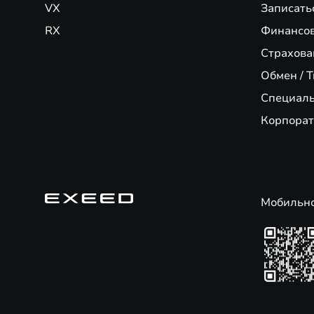
VX
Записать
RX
Финансо
Страхова
Обмен / T
Специал
Корпорат
Мобильн