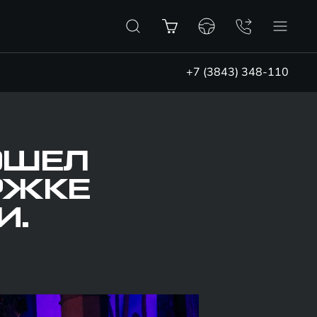
+7 (3843) 348-110
ОШЕЛ
РЖКЕ
И.