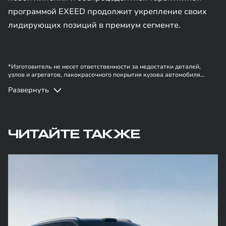
программой EXEED продолжит укрепление своих
лидирующих позиций в премиум сегменте.
*Изготовитель не несет ответственности за недостатки деталей,
узлов и агрегатов, лакокрасочного покрытия кузова автомобиля
EXEED | EXLANTIX в случае, если они вызваны нарушением
Развернуть
владельцем правил эксплуатации, хранения или транспортировки
автомобиля, действиями третьих лиц и/или обстоятельствами
непреодолимой силы (форс-мажор, военные действия и т.п.).
ЧИТАЙТЕ ТАКЖЕ