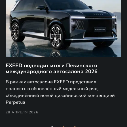
EXEED подводит итоги Пекинского
Д
международного автосалона 2026
E
в
а,
В рамках автосалона EXEED представил
EX
полностью обновлённый модельный ряд,
по
объединённый новой дизайнерской концепцией
(н
Perpetua
Co
28 АПРЕЛЯ 2026
24