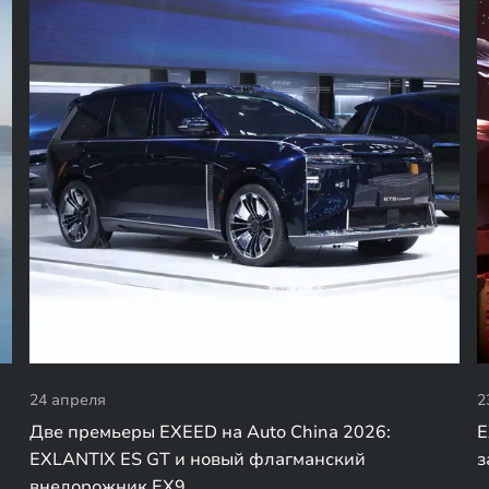
24 апреля
2
Две премьеры EXEED на Auto China 2026:
E
EXLANTIX ES GT и новый флагманский
з
внедорожник EX9