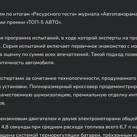
м по итогам «Ресурсного теста» журнала «Автопанорам
ии премии «ТОП-5 АВТО».
ная программа испытаний, в ходе которой эксперты на п
. Серия испытаний включает первичное знакомство с мо
оценку по сумме всех впечатлений. Такой подход позв
ктичность автомобиля.
спертами за сочетание технологичности, продуманного
 установки. Полноразмерный кроссовер продемонстрир
 качественную шумоизоляцию, премиальную отделку инт
ов.
ензиновым двигателем и двумя электромоторами общей 
а 4,8 секунды при среднем расходе топлива всего 6,7 л 
нащена системой терморегуляции батареи, трёхзонным 