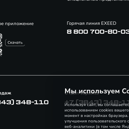
Горячая линия EXEED
ое приложение
8 800 700-80-0
Мы используем Co
одаж
Отдел сервиса
843) 348-110
+7 (3843) 348-1
Используя сайт, вы соглашаете
использованием cookies вашего
момент в настройках браузера
улучшения пользовательского о
веб-аналитики (в том числе Ян