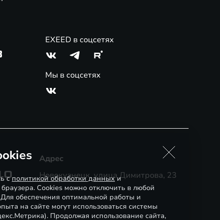
EXEED в соцсетях
3
Мы в соцсетях
okies
Адрес
10
Новокузнецк, улица Димитрова, 23
сь с
политикой обработки данных
и
 браузера. Cookies можно отключить в любой
. Для обеспечения оптимальной работы и
пыта на сайте могут использоваться системы
декс.Метрика). Продолжая использование сайта,