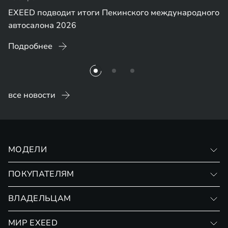
EXEED подводит итоги Пекинского международного
автосалона 2026
Подробнее
все новости
МОДЕЛИ
VX
ПОКУПАТЕЛЯМ
RX
Записаться на тест-драйв
ВЛАДЕЛЬЦАМ
Финансовые программы
Личный кабинет
МИР EXEED
Страхование