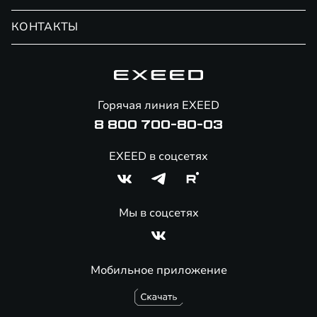
Записаться на сервис
Обмен / Trade-in
Новости и события
КОНТАКТЫ
Сервис
Специальные предложения
Технологии EXEED
Гарантия EXEED
Корпоративным клиентам
Знаковые клиенты EXEED
Помощь на дорогах
Онлайн-магазин аксессуаров
Горячая линия EXEED
Специальные предложения
8 800 700-80-03
EXEED в соцсетях
Мы в соцсетях
Мобильное приложение