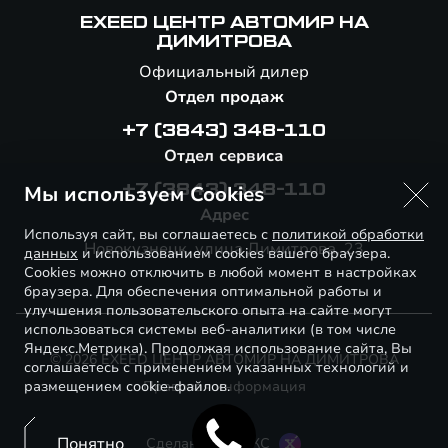
EXEED ЦЕНТР АВТОМИР НА
ДИМИТРОВА
Официальный дилер
Отдел продаж
+7 (3843) 348-110
Отдел сервиса
Мы используем Cookies
+7 (3843) 348-110
Адрес
Используя сайт, вы соглашаетесь с
политикой обработки
Новокузнецк, улица Димитрова, 23
данных
и использованием cookies вашего браузера.
Cookies можно отключить в любой момент в настройках
браузера. Для обеспечения оптимальной работы и
улучшения пользовательского опыта на сайте могут
использоваться системы веб-аналитики (в том числе
Яндекс.Метрика). Продолжая использование сайта, Вы
© 2026 EXEED ЦЕНТР АВТОМИР НА ДИМИТРОВА
соглашаетесь с применением указанных технологий и
размещением cookie-файлов.
Правовая информация
Понятно
Сделано в ПЕРКС