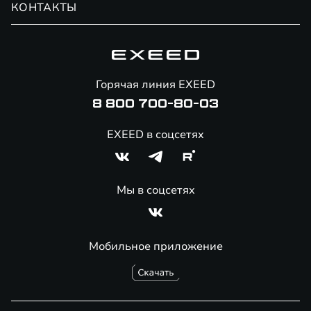
КОНТАКТЫ
Сервис
Специальные предложения
Технологии EXEED
Гарантия EXEED
Корпоративным клиентам
Знаковые клиенты EXEED
Помощь на дорогах
Онлайн-магазин аксессуаров
Горячая линия EXEED
Специальные предложения
8 800 700-80-03
EXEED в соцсетях
Мы в соцсетях
Мобильное приложение