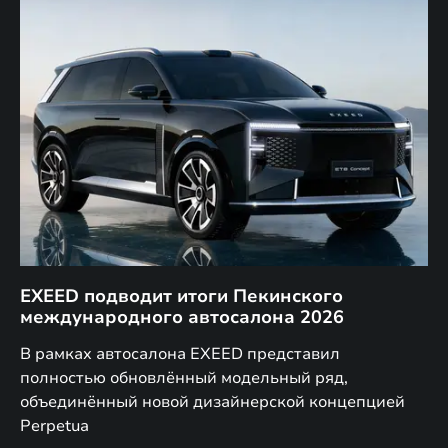
EXEED подводит итоги Пекинского
Д
международного автосалона 2026
E
в
а,
В рамках автосалона EXEED представил
EX
полностью обновлённый модельный ряд,
по
объединённый новой дизайнерской концепцией
(н
Perpetua
Co