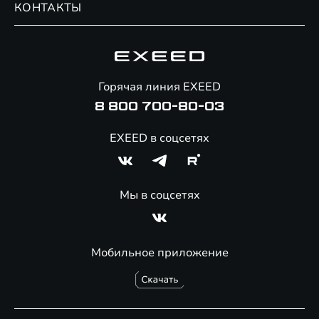
КОНТАКТЫ
Сервис
Специальные предложения
Технологии EXEED
Гарантия EXEED
Корпоративным клиентам
Знаковые клиенты EXEED
Помощь на дорогах
Онлайн-магазин аксессуаров
Горячая линия EXEED
Специальные предложения
8 800 700-80-03
EXEED в соцсетях
Мы в соцсетях
Мобильное приложение